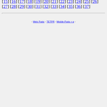
[
15
]
[
16
]
[
17
]
[
18
]
[
19
]
[
20
]
[
21
]
[
22
]
[
23
]
[
24
]
[
25
]
[
26
]
[
27
]
[
28
]
[
29
]
[
30
]
[
31
]
[
32
]
[
33
]
[
34
]
[
35
]
[
36
]
[
37
]
-
Web Patio
-
TETPR
-
Mobile-Patio＋α
-