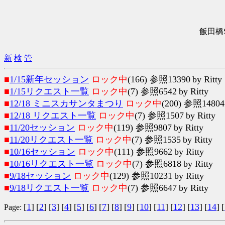
飯田橋S
新
検
管
■
1/15新年セッション
ロック中
(166) 参照13390
by Ritty
■
1/15リクエスト一覧
ロック中
(7) 参照6542
by Ritty
■
12/18 ミニスカサンタまつり
ロック中
(200) 参照14804
■
12/18 リクエスト一覧
ロック中
(7) 参照1507
by Ritty
■
11/20セッション
ロック中
(119) 参照9807
by Ritty
■
11/20リクエスト一覧
ロック中
(7) 参照1535
by Ritty
■
10/16セッション
ロック中
(111) 参照9662
by Ritty
■
10/16リクエスト一覧
ロック中
(7) 参照6818
by Ritty
■
9/18セッション
ロック中
(129) 参照10231
by Ritty
■
9/18リクエスト一覧
ロック中
(7) 参照6647
by Ritty
[
1
]
[
2
]
[
3
]
[
4
]
[
5
]
[
6
]
[
7
]
[
8
]
[
9
]
[
10
]
[
11
]
[
12
]
[
13
]
[
14
]
[
Page: