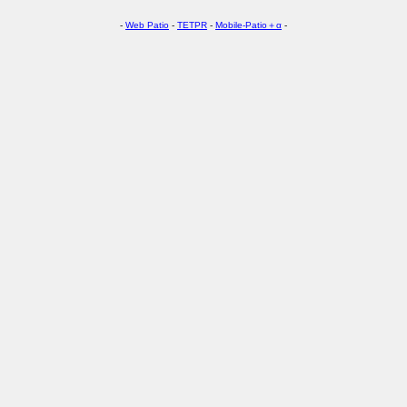
-
Web Patio
-
TETPR
-
Mobile-Patio＋α
-