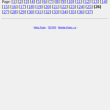
[
1
]
[
2
]
[
3
]
[
4
]
[
5
]
[
6
]
[
7
]
[
8
]
[
9
]
[
10
]
[
11
]
[
12
]
[
13
]
[
14
]
Page:
[
15
]
[
16
]
[
17
]
[
18
]
[
19
]
[
20
]
[
21
]
[
22
]
[
23
]
[
24
]
[
25
]
[26]
[
27
]
[
28
]
[
29
]
[
30
]
[
31
]
[
32
]
[
33
]
[
34
]
[
35
]
[
36
]
[
37
]
-
Web Patio
-
TETPR
-
Mobile-Patio＋α
-