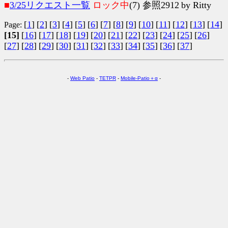
■
3/25リクエスト一覧
ロック中
(7) 参照2912
by Ritty
[
1
]
[
2
]
[
3
]
[
4
]
[
5
]
[
6
]
[
7
]
[
8
]
[
9
]
[
10
]
[
11
]
[
12
]
[
13
]
[
14
]
Page:
[15]
[
16
]
[
17
]
[
18
]
[
19
]
[
20
]
[
21
]
[
22
]
[
23
]
[
24
]
[
25
]
[
26
]
[
27
]
[
28
]
[
29
]
[
30
]
[
31
]
[
32
]
[
33
]
[
34
]
[
35
]
[
36
]
[
37
]
-
Web Patio
-
TETPR
-
Mobile-Patio＋α
-