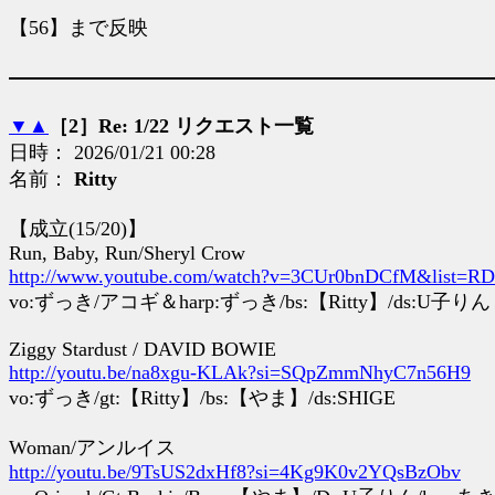
【56】まで反映
▼
▲
［2］Re: 1/22 リクエスト一覧
日時： 2026/01/21 00:28
名前：
Ritty
【成立(15/20)】
Run, Baby, Run/Sheryl Crow
http://www.youtube.com/watch?v=3CUr0bnDCfM&list=R
vo:ずっき/アコギ＆harp:ずっき/bs:【Ritty】/ds:U子りん
Ziggy Stardust / DAVID BOWIE
http://youtu.be/na8xgu-KLAk?si=SQpZmmNhyC7n56H9
vo:ずっき/gt:【Ritty】/bs:【やま】/ds:SHIGE
Woman/アンルイス
http://youtu.be/9TsUS2dxHf8?si=4Kg9K0v2YQsBzObv