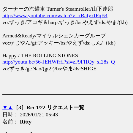
ターナーの汽罐車 Turner's Steamroller/山下達郎
http://www.youtube.com/watch?v=xRafyxfFqB4
vo:ずっき/アコギ＆harp:ずっき/bs:やえず/ds:やま/(kb)
Armed&Ready/マイケルシェンカーグループ
vo:かじやん/gt:アッキー/bs:やえず/ds:しん/（kb）
Happy / THE ROLLING STONES
http://youtu.be/56-JEHWfrfI?si=zF9Fl1Qy_sI28s_Q
vo:ずっき/gt:Nao/(gt2:)/bs:やま/ds:SHIGE
▼
▲
［3］Re: 1/22 リクエスト一覧
日時： 2026/01/21 05:43
名前：
Ritty