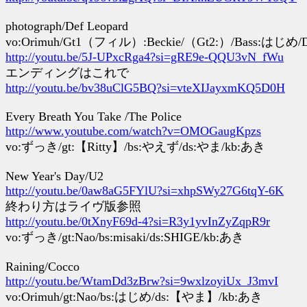
photograph/Def Leopard
vo:Orimuh/Gt1（フィル）:Beckie/（Gt2:）/Bass:はじめ
http://youtu.be/5J-UPxcRga4?si=gRE9e-QQU3vN_fWu
エンディングはこれで
http://youtu.be/bv38uClG5BQ?si=vteXIJayxmKQ5D0H
Every Breath You Take /The Police
http://www.youtube.com/watch?v=OMOGaugKpzs
vo:ずっき/gt:【Ritty】/bs:やえず/ds:やま/kb:あき
New Year's Day/U2
http://youtu.be/0aw8aG5FYlU?si=xhpSWy27G6tqY-6K
終わり方はライヴ版参照
http://youtu.be/0tXnyF69d-4?si=R3y1yvInZyZqpR9r
vo:ずっき/gt:Nao/bs:misaki/ds:SHIGE/kb:あき
Raining/Cocco
http://youtu.be/WtamDd3zBrw?si=9wxlzoyiUx_J3mvI
vo:Orimuh/gt:Nao/bs:はじめ/ds:【やま】/kb:あき