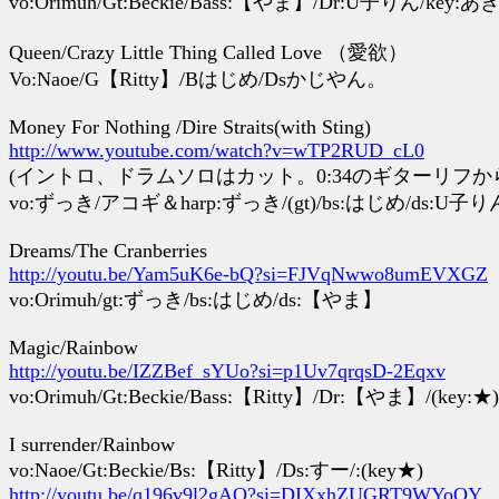
vo:Orimuh/Gt:Beckie/Bass:【やま】/Dr:U子りん/key:あ
Queen/Crazy Little Thing Called Love （愛欲）
Vo:Naoe/G【Ritty】/Bはじめ/Dsかじやん。
Money For Nothing /Dire Straits(with Sting)
http://www.youtube.com/watch?v=wTP2RUD_cL0
(イントロ、ドラムソロはカット。0:34のギターリフか
vo:ずっき/アコギ＆harp:ずっき/(gt)/bs:はじめ/ds:U子り
Dreams/The Cranberries
http://youtu.be/Yam5uK6e-bQ?si=FJVqNwwo8umEVXGZ
vo:Orimuh/gt:ずっき/bs:はじめ/ds:【やま】
Magic/Rainbow
http://youtu.be/IZZBef_sYUo?si=p1Uv7qrqsD-2Eqxv
vo:Orimuh/Gt:Beckie/Bass:【Ritty】/Dr:【やま】/(key:★)
I surrender/Rainbow
vo:Naoe/Gt:Beckie/Bs:【Ritty】/Ds:すー/:(key★)
http://youtu.be/q196v9l2gAQ?si=DIXxhZUGRT9WYoQY