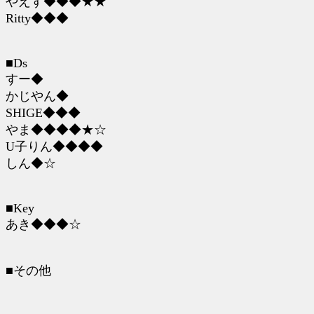
やえず◆◆◆★★
Ritty◆◆◆
■Ds
すー◆
かじやん◆
SHIGE◆◆◆
やま◆◆◆◆★☆
U子りん◆◆◆◆
しん◆☆
■Key
あき◆◆◆☆
■その他