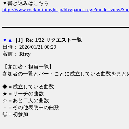
▼書き込みはこちら
http://www.rockin-tonight.jp/bbs/patio-i.cgi?mode=view&n
▼
▲
［1］Re: 1/22 リクエスト一覧
日時： 2026/01/21 00:29
名前：
Ritty
【参加者・担当一覧】
参加者の一覧とパートごとに成立している曲数をまと
◆＝成立している曲数
★＝リーチの曲数
☆＝あと二人の曲数
・＝その他表明中の曲数
◎＝初参加