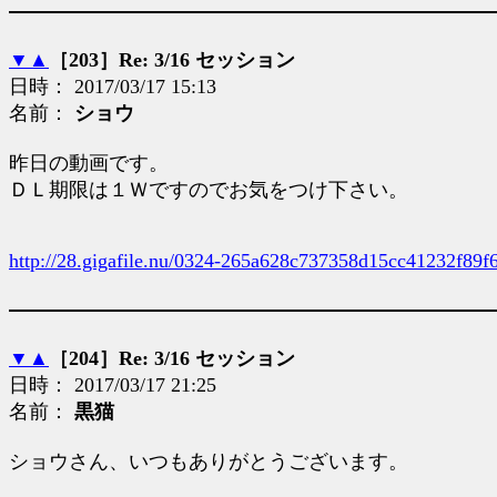
▼
▲
［203］Re: 3/16 セッション
日時： 2017/03/17 15:13
名前：
ショウ
昨日の動画です。
ＤＬ期限は１Ｗですのでお気をつけ下さい。
http://28.gigafile.nu/0324-265a628c737358d15cc41232f89f
▼
▲
［204］Re: 3/16 セッション
日時： 2017/03/17 21:25
名前：
黒猫
ショウさん、いつもありがとうございます。