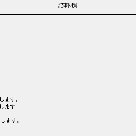
記事閲覧
始します。
にします。
奏します。