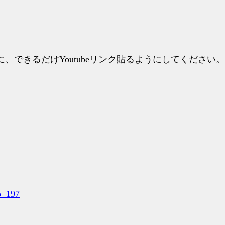
できるだけYoutubeリンク貼るようにしてください。
。
。
o=197