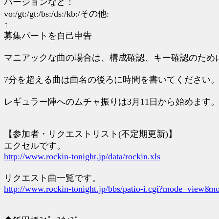
バージョンなど：
vo:/gt:/gt:/bs:/ds:/kb:/その他:
↑
募集パートを自己申告
マニアックな曲の場合は、構成確認、キー確認のために、
7分を超える曲は曲名の後ろに時間を書いてください
レギュラー陣へのムチャ振りは3月11日から始めます
【参加者・リクエストリスト(不定期更新)】
エクセルです。
http://www.rockin-tonight.jp/data/rockin.xls
リクエスト曲一覧です。
http://www.rockin-tonight.jp/bbs/patio-i.cgi?mode=view&n