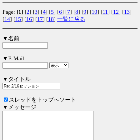
Page:
[1]
[
2
]
[
3
]
[
4
]
[
5
]
[
6
]
[
7
]
[
8
]
[
9
]
[
10
]
[
11
]
[
12
]
[
13
]
[
14
]
[
15
]
[
16
]
[
17
]
[
18
]
一覧に戻る
▼名前
▼E-Mail
▼タイトル
スレッドをトップへソート
▼メッセージ