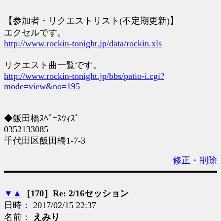
【参加者・リクエストリスト(不定期更新)】
エクセルです。
http://www.rockin-tonight.jp/data/rockin.xls
リクエスト曲一覧です。
http://www.rockin-tonight.jp/bbs/patio-i.cgi?
mode=view&no=195
◆飯田橋ｽﾍﾟｰｽｳｨｽﾞ
0352133085
千代田区飯田橋1-7-3
修正・削除
▼
▲
［170］Re: 2/16セッション
日時： 2017/02/15 22:37
名前：
えみり