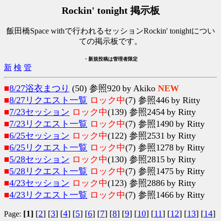
Rockin' tonight 掲示板
飯田橋Space withで行われるセッションRockin' tonightについ
ての掲示板です。
・新規投稿は管理者限定
新
検
管
■
8/27浴衣まつり
(50) 参照920
by Akiko
NEW
■
8/27リクエスト一覧
ロック中
(7) 参照446
by Ritty
■
7/23セッション
ロック中
(139) 参照2454
by Ritty
■
7/23リクエスト一覧
ロック中
(7) 参照1490
by Ritty
■
6/25セッション
ロック中
(122) 参照2531
by Ritty
■
6/25リクエスト一覧
ロック中
(7) 参照1278
by Ritty
■
5/28セッション
ロック中
(130) 参照2815
by Ritty
■
5/28リクエスト一覧
ロック中
(7) 参照1475
by Ritty
■
4/23セッション
ロック中
(123) 参照2886
by Ritty
■
4/23リクエスト一覧
ロック中
(7) 参照1466
by Ritty
[1]
[
2
]
[
3
]
[
4
]
[
5
]
[
6
]
[
7
]
[
8
]
[
9
]
[
10
]
[
11
]
[
12
]
[
13
]
[
14
]
Page: