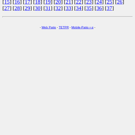
[
15
]
[
16
]
[
17
]
[
18
]
[
19
]
[
20
]
[
21
]
[
22
]
[
23
]
[
24
]
[
25
]
[
26
]
[
27
]
[
28
]
[
29
]
[
30
]
[
31
]
[
32
]
[
33
]
[
34
]
[
35
]
[
36
]
[
37
]
-
Web Patio
-
TETPR
-
Mobile-Patio＋α
-