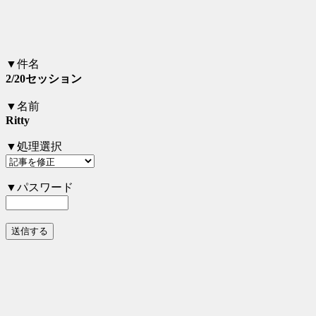
▼件名
2/20セッション
▼名前
Ritty
▼処理選択
▼パスワード