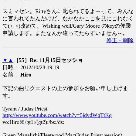
スミマセン。Rittyさんに叱られてるよ～って、みんな
に言われてたんだけど、なかなかここを見にこれなく
て(>_<)改めて、Wishing well/Gary Moore のkeyの便乗
申請します。またなんか違ってたらすいません～。
修正・削除
▼
▲
［55］Re: 11月15日セッショ
日時： 2012/10/28 19:19
名前：
Hiro
下記の曲リクエストの上の参加をお願い申し上げま
す。
Tyrant / Judas Priest
http://www.youtube.com/watch?v=5jdvdWqTtKg
vo:Hiro※/gt1:/(gt2):/bs:/ds:
Green Manalishi/Fleetwood Mac(Judas Priest version)