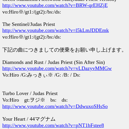
http://www.youtube.com/watch?v=BRW-qrEHZjE
vo:Hiro※/gt1:/(gt2):/bs:/ds:
The Sentinel/Judas Priest
http://www.youtube.com/watch?v=l5kLmJDDEmk
vo:Hiro※/gt1:/(gt2):/bs:/ds:
下記の曲につきましての便乗をお願い申し上げます。
Diamonds and Rust / Judas Priest (Sin After Sin)
http://www.youtube.com/watch?v=vLDazyvMMGw
Vo:Hiro /G:みっきぃ※ /G: /B: / Ds:
Turbo Lover / Judas Priest
Vo:Hiro gt:ヲジ※ bs: ds:
http://www.youtube.com/watch?v=DdwuxoSHsSo
Your Heart / 44マグナム
http://www.youtube.com/watch?v=pNT1bFstee8