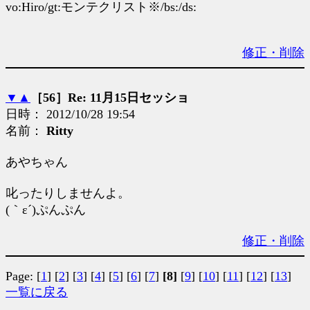
vo:Hiro/gt:モンテクリスト※/bs:/ds:
修正・削除
▼
▲
［56］Re: 11月15日セッショ
日時： 2012/10/28 19:54
名前：
Ritty
あやちゃん
叱ったりしませんよ。
(｀ε´)ぷんぷん
修正・削除
Page:
[
1
]
[
2
]
[
3
]
[
4
]
[
5
]
[
6
]
[
7
]
[8]
[
9
]
[
10
]
[
11
]
[
12
]
[
13
]
一覧に戻る