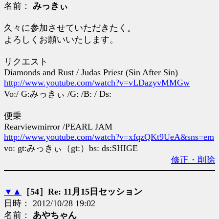
名前：
みっきぃ
久々に参加させていただきたく。
よろしくお願いいたします。
リクエスト
Diamonds and Rust / Judas Priest (Sin After Sin)
http://www.youtube.com/watch?v=vLDazyvMMGw
Vo:/ G:みっきぃ /G: /B: / Ds:
便乗
Rearviewmirror /PEARL JAM
http://www.youtube.com/watch?v=xfqzQKt9UeA&sns=em
vo: gt:みっきぃ（gt:）bs: ds:SHIGE
修正・削除
▼
▲
［54］Re: 11月15日セッション
日時： 2012/10/28 19:02
名前：
あやちゃん