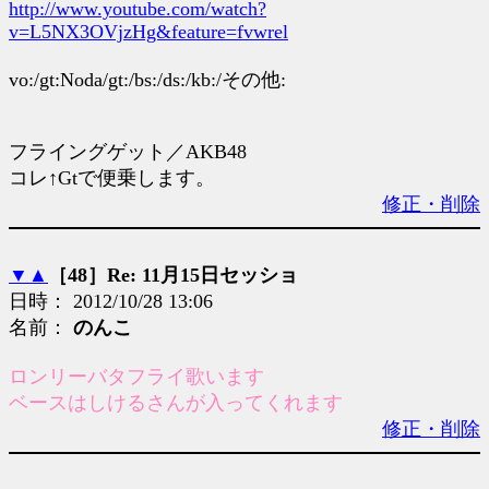
http://www.youtube.com/watch?
v=L5NX3OVjzHg&feature=fvwrel
vo:/gt:Noda/gt:/bs:/ds:/kb:/その他:
フライングゲット／AKB48
コレ↑Gtで便乗します。
修正・削除
▼
▲
［48］Re: 11月15日セッショ
日時： 2012/10/28 13:06
名前：
のんこ
ロンリーバタフライ歌います
ベースはしけるさんが入ってくれます
修正・削除