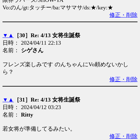
限界ラバーズ/SHOW-YA
Vo:のん/gt:タッチー/ba:マサマサ/ds:★/key:★
修正・削除
▼
▲
［30］Re: 4/13 女将生誕祭
日時： 2024/04/11 22:13
名前：
シゲさん
フレンズ楽しみです のんちゃんにVo頼めないかし
ら？
修正・削除
▼
▲
［31］Re: 4/13 女将生誕祭
日時： 2024/04/12 03:23
名前：
Ritty
若女将が準備してるみたい。
修正・削除