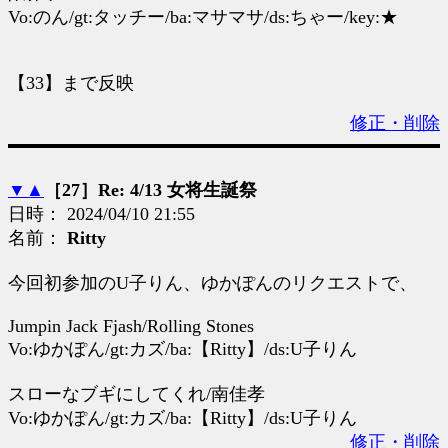
Vo:のん/gt:タッチー/ba:マサマサ/ds:ちゃー/key:★
【33】まで反映
修正・削除
▼
▲
［27］Re: 4/13 女将生誕祭
日時： 2024/04/10 21:55
名前：
Ritty
今回初参加のU子りん、ゆかぽんのリクエストで、
Jumpin Jack Fjash/Rolling Stones
Vo:ゆかぽん/gt:カズ/ba:【Ritty】/ds:U子りん
スローなブギにしてくれ/南佳孝
Vo:ゆかぽん/gt:カズ/ba:【Ritty】/ds:U子りん
修正・削除