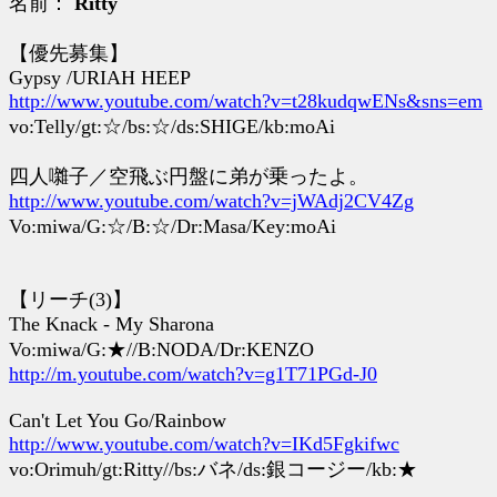
名前：
Ritty
【優先募集】
Gypsy /URIAH HEEP
http://www.youtube.com/watch?v=t28kudqwENs&sns=em
vo:Telly/gt:☆/bs:☆/ds:SHIGE/kb:moAi
四人囃子／空飛ぶ円盤に弟が乗ったよ。
http://www.youtube.com/watch?v=jWAdj2CV4Zg
Vo:miwa/G:☆/B:☆/Dr:Masa/Key:moAi
【リーチ(3)】
The Knack - My Sharona
Vo:miwa/G:★//B:NODA/Dr:KENZO
http://m.youtube.com/watch?v=g1T71PGd-J0
Can't Let You Go/Rainbow
http://www.youtube.com/watch?v=IKd5Fgkifwc
vo:Orimuh/gt:Ritty//bs:バネ/ds:銀コージー/kb:★