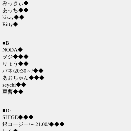
みっきぃ◆
あっち◆◆
kizzy◆◆
Ritty◆
■B
NODA◆
ヲジ◆◆◆
りょう◆◆
バネ/20:30～/◆◆
あおちゃん◆◆◆
seychi◆◆
軍曹◆◆
■Dr
SHIGE◆◆◆
銀コージー/～21:00/◆◆◆