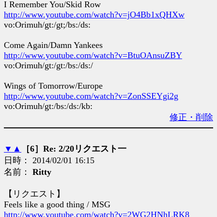
I Remember You/Skid Row
http://www.youtube.com/watch?v=jO4Bb1xQHXw
vo:Orimuh/gt:/gt;/bs:/ds:
Come Again/Damn Yankees
http://www.youtube.com/watch?v=BtuOAnsuZBY
vo:Orimuh/gt:/gt:/bs:/ds:/
Wings of Tomorrow/Europe
http://www.youtube.com/watch?v=ZonSSEYgi2g
vo:Orimuh/gt:/bs:/ds:/kb:
修正・削除
▼
▲
［6］Re: 2/20リクエスト一
日時： 2014/02/01 16:15
名前：
Ritty
【リクエスト】
Feels like a good thing / MSG
http://www.youtube.com/watch?v=2WG2HNhLRK8