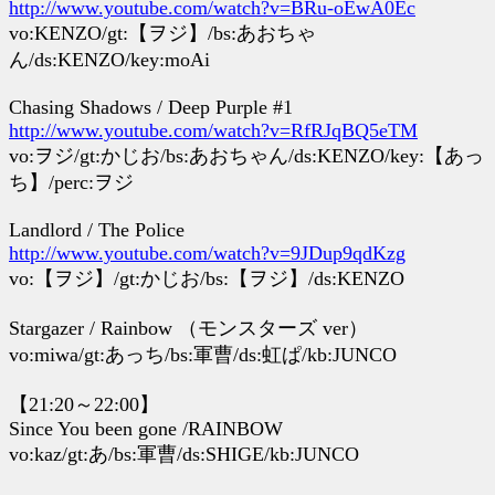
http://www.youtube.com/watch?v=BRu-oEwA0Ec
vo:KENZO/gt:【ヲジ】/bs:あおちゃ
ん/ds:KENZO/key:moAi
Chasing Shadows / Deep Purple #1
http://www.youtube.com/watch?v=RfRJqBQ5eTM
vo:ヲジ/gt:かじお/bs:あおちゃん/ds:KENZO/key:【あっ
ち】/perc:ヲジ
Landlord / The Police
http://www.youtube.com/watch?v=9JDup9qdKzg
vo:【ヲジ】/gt:かじお/bs:【ヲジ】/ds:KENZO
Stargazer / Rainbow （モンスターズ ver）
vo:miwa/gt:あっち/bs:軍曹/ds:虹ぱ/kb:JUNCO
【21:20～22:00】
Since You been gone /RAINBOW
vo:kaz/gt:あ/bs:軍曹/ds:SHIGE/kb:JUNCO