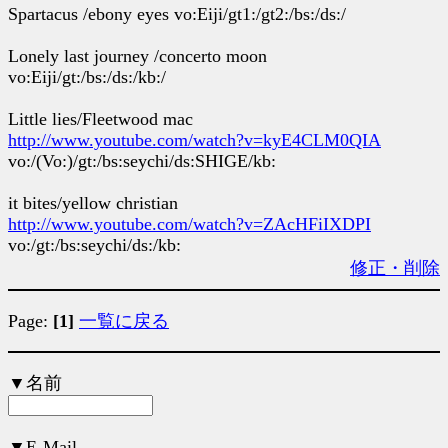
Spartacus /ebony eyes vo:Eiji/gt1:/gt2:/bs:/ds:/
Lonely last journey /concerto moon
vo:Eiji/gt:/bs:/ds:/kb:/
Little lies/Fleetwood mac
http://www.youtube.com/watch?v=kyE4CLM0QIA
vo:/(Vo:)/gt:/bs:seychi/ds:SHIGE/kb:
it bites/yellow christian
http://www.youtube.com/watch?v=ZAcHFiIXDPI
vo:/gt:/bs:seychi/ds:/kb:
修正・削除
Page:
[1]
一覧に戻る
▼名前
▼E-Mail