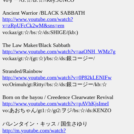
Voすー/G:☆/B:☆//Key:JUNCO
Ancient Warrior /BLACK SABBATH
http://www.youtube.com/watch?
v=zRpUFcCk2wM&sns=em
vo:kaz/gt:☆/bs:☆/ds:SHIGE/(kb:)
The Law Maker/Black Sabbath
http://www.youtube.com/watch?v=aaONH_WMz7g
vo:kaz/gt:☆/(gt:☆)/bs:☆/ds:銀コージー/
Stranded/Rainbow
http://www.youtube.com/watch?v=0P82kLENIFw
vo:Orimuh/gt:Ritty//bs:☆/ds:銀コージー/kb:☆
Born on the bayou / Creedence Clearwater Revival
http://www.youtube.com/watch?v=pAVhKjsImeI
vo:あおちゃん/gt1:☆/gt2:ヲジ/bs:☆/ds:KENZO
バレンタイン・キッス / 国生さゆり
http://m.youtube.com/watch?