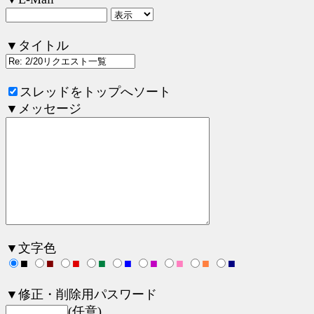
▼タイトル
スレッドをトップへソート
▼メッセージ
▼文字色
■
■
■
■
■
■
■
■
■
▼修正・削除用パスワード
(任意)