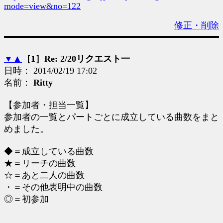
mode=view&no=122
修正・削除
▼
▲
［1］Re: 2/20リクエスト一
日時： 2014/02/19 17:02
名前：
Ritty
【参加者・担当一覧】
参加者の一覧とパートごとに成立している曲数をまと
めました。
◆＝成立している曲数
★＝リーチの曲数
☆＝あと二人の曲数
・＝その他表明中の曲数
◎＝初参加