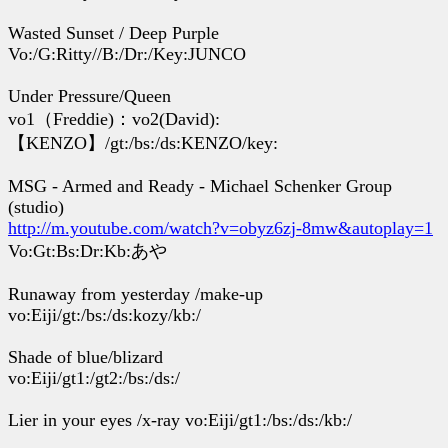
Wasted Sunset / Deep Purple
Vo:/G:Ritty//B:/Dr:/Key:JUNCO
Under Pressure/Queen
vo1（Freddie)：vo2(David):
【KENZO】/gt:/bs:/ds:KENZO/key:
MSG - Armed and Ready - Michael Schenker Group
(studio)
http://m.youtube.com/watch?v=obyz6zj-8mw&autoplay=1
Vo:Gt:Bs:Dr:Kb:あや
Runaway from yesterday /make-up
vo:Eiji/gt:/bs:/ds:kozy/kb:/
Shade of blue/blizard
vo:Eiji/gt1:/gt2:/bs:/ds:/
Lier in your eyes /x-ray vo:Eiji/gt1:/bs:/ds:/kb:/