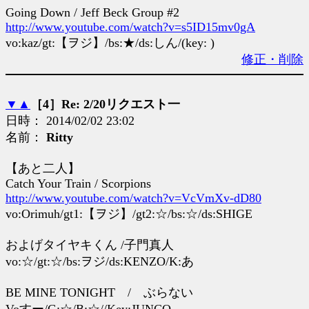
Going Down / Jeff Beck Group #2
http://www.youtube.com/watch?v=s5ID15mv0gA
vo:kaz/gt:【ヲジ】/bs:★/ds:しん/(key: )
修正・削除
▼
▲
［4］Re: 2/20リクエスト一
日時： 2014/02/02 23:02
名前：
Ritty
【あと二人】
Catch Your Train / Scorpions
http://www.youtube.com/watch?v=VcVmXv-dD80
vo:Orimuh/gt1:【ヲジ】/gt2:☆/bs:☆/ds:SHIGE
およげタイヤキくん /子門真人
vo:☆/gt:☆/bs:ヲジ/ds:KENZO/K:あ
BE MINE TONIGHT / ぶらない