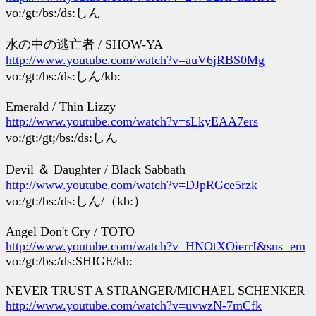
vo:/gt:/bs:/ds:しん
水の中の逃亡者 / SHOW-YA
http://www.youtube.com/watch?v=auV6jRBS0Mg
vo:/gt:/bs:/ds:しん/kb:
Emerald / Thin Lizzy
http://www.youtube.com/watch?v=sLkyEAA7ers
vo:/gt:/gt;/bs:/ds:しん
Devil ＆ Daughter / Black Sabbath
http://www.youtube.com/watch?v=DJpRGce5rzk
vo:/gt:/bs:/ds:しん/（kb:）
Angel Don't Cry / TOTO
http://www.youtube.com/watch?v=HNOtXOierrI&sns=em
vo:/gt:/bs:/ds:SHIGE/kb:
NEVER TRUST A STRANGER/MICHAEL SCHENKER
http://www.youtube.com/watch?v=uvwzN-7mCfk