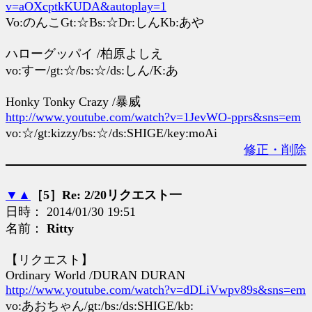
v=aOXcptkKUDA&autoplay=1
Vo:のんこGt:☆Bs:☆Dr:しんKb:あや
ハローグッパイ /柏原よしえ
vo:すー/gt:☆/bs:☆/ds:しん/K:あ
Honky Tonky Crazy /暴威
http://www.youtube.com/watch?v=1JevWO-pprs&sns=em
vo:☆/gt:kizzy/bs:☆/ds:SHIGE/key:moAi
修正・削除
▼
▲
［5］Re: 2/20リクエスト一
日時： 2014/01/30 19:51
名前：
Ritty
【リクエスト】
Ordinary World /DURAN DURAN
http://www.youtube.com/watch?v=dDLiVwpv89s&sns=em
vo:あおちゃん/gt:/bs:/ds:SHIGE/kb: