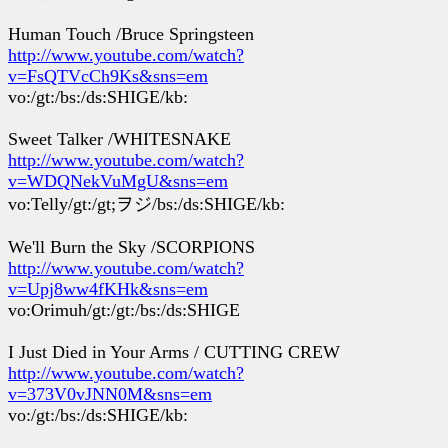
Human Touch /Bruce Springsteen
http://www.youtube.com/watch?
v=FsQTVcCh9Ks&sns=em
vo:/gt:/bs:/ds:SHIGE/kb:
Sweet Talker /WHITESNAKE
http://www.youtube.com/watch?
v=WDQNekVuMgU&sns=em
vo:Telly/gt:/gt;ヲジ/bs:/ds:SHIGE/kb:
We'll Burn the Sky /SCORPIONS
http://www.youtube.com/watch?
v=Upj8ww4fKHk&sns=em
vo:Orimuh/gt:/gt:/bs:/ds:SHIGE
I Just Died in Your Arms / CUTTING CREW
http://www.youtube.com/watch?
v=373V0vJNN0M&sns=em
vo:/gt:/bs:/ds:SHIGE/kb: