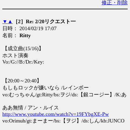
修正・削除
▼
▲
［2］Re: 2/20リクエスト一
日時： 2014/02/19 17:07
名前：
Ritty
【成立曲(15/16)】
ホスト演奏
Vo:/G://B:/Dr:/Key:
【20:00～20:40】
もしもロックが嫌いなら /レインボー
vo:むっちゃん/gt:Ritty/bs:ヲジ/ds:【銀コージー】/K:あ
ああ無情 / アン・ルイス
http://www.youtube.com/watch?v=19FYbgXE-Pw
vo:Orimuh/gt:まーまー/bs:【ヲジ】/ds:しん/kb:JUNCO