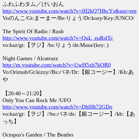
ふわふわタム／けいおん
http://www.youtube.com/watch?v=iH2kQ7HhcYs&sns=em
Voのんこ/Gt:まーまー/Be:りょう/Dr:kozy/Key:JUNCO/
The Spirit Of Radio / Rush
http://www.youtube.com/watch?v=QuL_euRslTc
vo:kaz/gt:【ヲジ】/bs:りょう/ds:Masa/(key: )
Night Games / Alcatrazz
http://m.youtube.com/watch?v=UwH5xh7kOR0
Vo:Orimuh/Gt:kizzy//Bs:バネ/Dr:【銀コージー】/Kb:あ
や
【20:40～21:20】
Only You Can Rock Me /UFO
http://www.youtube.com/watch?v=Dhll8t72GDo
vo:kaz/gt:【ヲジ】//bs:バネ/ds:【銀コージー】/kb:【あ
っち】
Octopus's Garden / The Beatles