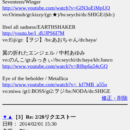
Seventeen/Winger
http://www.youtube.com/watch?v=GlN3oEjMpUQ
vo:Orimuh/gt:kizzy/(gt:★)/bs:seychi/ds:SHIGE/(kb:)
Ifeel all sadness/EARTHSHAKER
http://youtu.be/l_dUJPS6I7M
vo:Eiji/gt:【ヲジ】/bs:あおちゃん/ds:haya/
翼の折れたエンジェル / 中村あゆみ
vo:のんこ/gt:みっきぃ//bs:seychi/ds:haya/kb:Junco
http://www.youtube.com/watch?v=R0bp6a54cGQ
Eye of the beholder / Metallica
http://www.youtube.com/watch?v=_kf7MB_u55o
vo:miwa /gt1:BOSS/gt2:ヲジ/bs:NODA/ds:SHIGE
修正・削除
▼
▲
［3］Re: 2/20リクエスト一
日時： 2014/02/01 15:30