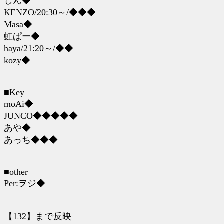
しん◆
KENZO/20:30～/◆◆◆
Masa◆
虹ぱー◆
haya/21:20～/◆◆
kozy◆
■Key
moAi◆
JUNCO◆◆◆◆◆
あや◆
あっち◆◆◆
■other
Per:ヲジ◆
【132】まで反映